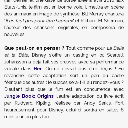
l'an dernier et une date de sortie fixée à avril 2016 aux
Etats-Unis, le film est en bonne voie. Il mettra en scène
des animaux en image de synthèse. Bill Murray chantera
"
Il en faut peu pour être heureux
" et Richard M. Sherman,
l'auteur des chansons originales, en composera de
nouvelles.
Que peut-on en penser ?
Tout comme pour
La Belle
et la Bête
, Disney s'offre un casting en or. Scarlett
Johansson a déjà fait ses preuves avec sa performance
vocale dans
Her
. On ne devrait pas être déçus ! En
revanche, cette adaptation sort un peu du cadre
féérique des autres : le succès sera-t-il au rendez-vous ?
D'autant plus que le film est en concurrence avec
Jungle Book: Origins
, l'autre adaptation du livre écrit
par
Rudyard Kipling, réalisée par Andy Serkis. Fort
heureusement pour Disney, celui-ci sortira en salles 6
mois à un an plus tard.