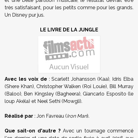
et une belle partition musicale, le résultat devrait être
très satisfaisant, pour les petits comme pour les grands.
Un Disney pur jus.
LE LIVRE DE LA JUNGLE
Avec
les voix de
: Scarlett Johansson (Kaa), Idris Elba
(Shere Khan), Christopher Walken (Roi Louie), Bill Murray
(Baloo), Ben Kingsley (Bagheera), Giancarlo Esposito (le
loup Akéla) et Neel Sethi (Mowgli).
Réalisé par
: Jon Favreau (
Iron Man
).
Que sait-on d'autre ?
Avec un tournage commencé