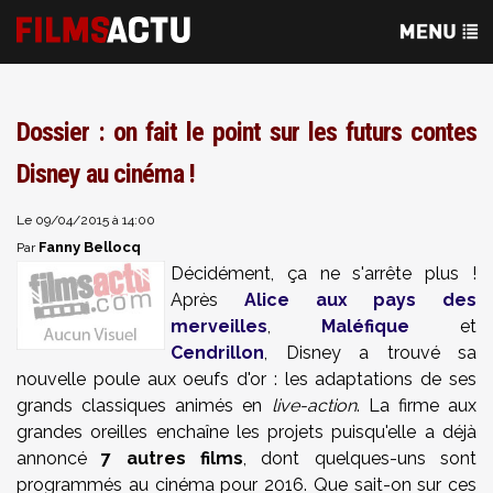
Dossier : on fait le point sur les futurs contes
Disney au cinéma !
Le 09/04/2015 à 14:00
Fanny Bellocq
Par
Décidément, ça ne s'arrête plus !
Après
Alice aux pays des
merveilles
,
Maléfique
et
Cendrillon
, Disney a trouvé sa
nouvelle poule aux oeufs d'or : les adaptations de ses
grands classiques animés en
live-action
. La firme aux
grandes oreilles enchaîne les projets puisqu'elle a déjà
annoncé
7 autres films
, dont quelques-uns sont
programmés au cinéma pour 2016. Que sait-on sur ces