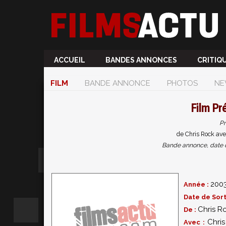
ACCUEIL
BANDES ANNONCES
CRITIQ
FILM
BANDE ANNONCE
PHOTOS
NE
Film
Pré
Pr
de Chris Rock ave
Bande annonce, date de 
200
Année :
Date de Sort
Chris R
De :
Chri
Avec :