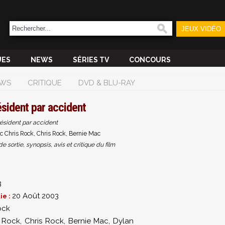
JEUX VIDÉO
UES
NEWS
SÉRIES TV
CONCOURS
WS
CRITIQUE
DVD & BLU-RAY
sident par accident
ésident par accident
c Chris Rock, Chris Rock, Bernie Mac
sortie, synopsis, avis et critique du film
3
20 Août 2003
ie :
ock
s Rock
,
Chris Rock
,
Bernie Mac
,
Dylan