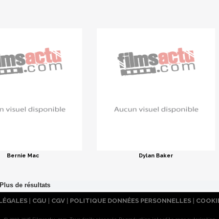
Bernie Mac
Dylan Baker
LÉGALES
|
CGU
|
CGV
|
POLITIQUE DONNÉES PERSONNELLES
|
COOKI