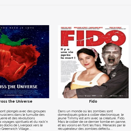
ross the Universe
Fido
sont plongés avec des groupes
Dans un monde où les zombies sont
musiciens dans le tumulte des
domestiqués grâce à collier électronique, le
erre et des révolutions
jeune Timmy est ami avec sa créature, Fido.
es voyages spirituels et du rock'n
Mais le collier de ce dernier tombe en panne,
des docks de Liverpool vers le
et les voisins en font les frais. Menacés par le
 Greenwich Village...
récupérateur des zombies défectu...