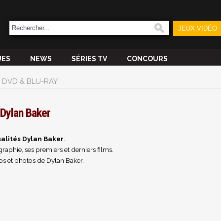
JEUX VIDÉO
UES
NEWS
SÉRIES TV
CONCOURS
DVD & BLU-RAY
Dylan Baker
alités Dylan Baker
.
raphie, ses premiers et derniers films.
os et photos de Dylan Baker.