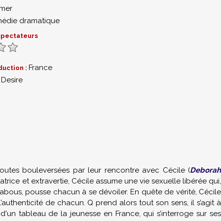
mmer
édie dramatique
 spectateurs
France
duction :
 Desire
3
 toutes bouleversées par leur rencontre avec Cécile (
Deborah
catrice et extravertie, Cécile assume une vie sexuelle libérée qui,
 tabous, pousse chacun à se dévoiler. En quête de vérité, Cécile
’authenticité de chacun. Q prend alors tout son sens, il s’agit à
d'un tableau de la jeunesse en France, qui s’interroge sur ses