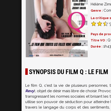
Hélène Zi
Com
Genre :
La critique
Pays de pro
Q
Titre VO :
1h4
Durée :
SYNOPSIS DU FILM Q : LE FILM
Le film Q, c'est la vie de plusieurs personnes,
Revy
)
, objet de désir mais libre de choisir. Provo
transgressant les normes sociales et brisant les
utilise son pouvoir de séduction pour atteindre l
travers le langage du corps et des sentiments, 