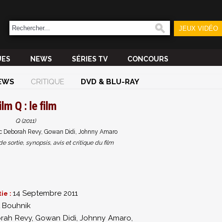
JEUX VIDÉO
UES
NEWS
SÉRIES TV
CONCOURS
EWS
CRITIQUE
DVD & BLU-RAY
ilm
Q : le film
Q (2011)
c Deborah Revy, Gowan Didi, Johnny Amaro
sortie, synopsis, avis et critique du film
14 Septembre 2011
ie :
t Bouhnik
rah Revy
,
Gowan Didi
,
Johnny Amaro
,