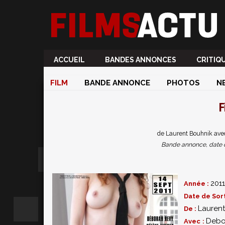
ACCUEIL
BANDES ANNONCES
CRITIQ
FILM
BANDE ANNONCE
PHOTOS
N
F
de Laurent Bouhnik ave
Bande annonce, date de 
2011
Année :
Date de Sort
Lauren
De :
Debo
Avec :