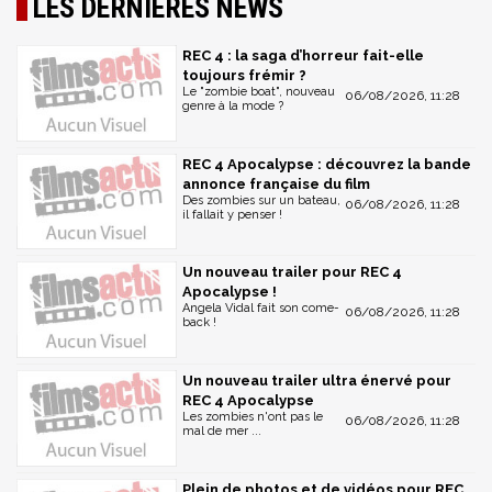
LES DERNIÈRES NEWS
REC 4 : la saga d’horreur fait-elle
toujours frémir ?
Le "zombie boat", nouveau
06/08/2026, 11:28
genre à la mode ?
REC 4 Apocalypse : découvrez la bande
annonce française du film
Des zombies sur un bateau,
06/08/2026, 11:28
il fallait y penser !
Un nouveau trailer pour REC 4
Apocalypse !
Angela Vidal fait son come-
06/08/2026, 11:28
back !
Un nouveau trailer ultra énervé pour
REC 4 Apocalypse
Les zombies n'ont pas le
06/08/2026, 11:28
mal de mer ...
Plein de photos et de vidéos pour REC