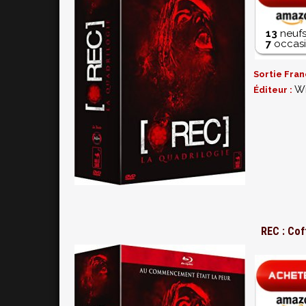
13
neufs
7
occasi
Sortie Fran
Wi
Éditeur :
REC : Cof