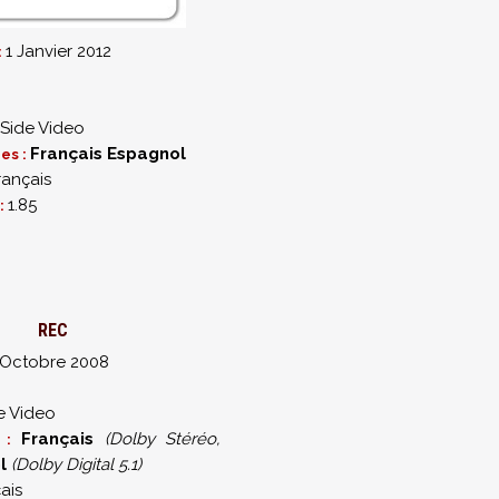
1 Janvier 2012
:
 Side Video
Français
Espagnol
es :
rançais
1.85
:
REC
 Octobre 2008
e Video
Français
(Dolby Stéréo,
s :
l
(Dolby Digital 5.1)
ais