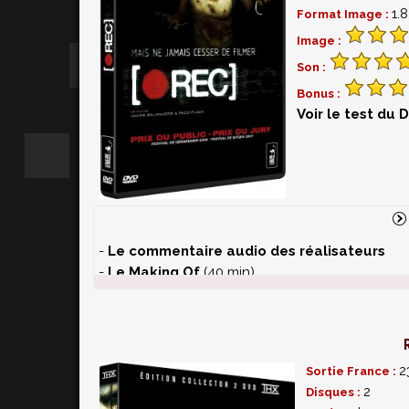
1.
Format Image :
Image :
Son :
Bonus :
Voir le test du 
-
Le commentaire audio des réalisateurs
-
Le Making Of
(40 min)
-
Le court métrage des gagnants du concou
-
Tourner un film d'horreur : mode d'emploi
:
français !) comment réaliser son propre film d'h
2
Sortie France :
2
Disques :