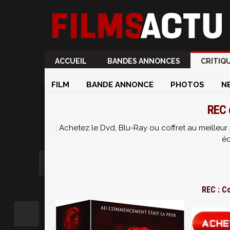
ACCUEIL
BANDES ANNONCES
CRITIQ
FILM
BANDE ANNONCE
PHOTOS
N
REC 
: Achetez le Dvd, Blu-Ray ou coffret au meille
éd
REC : C