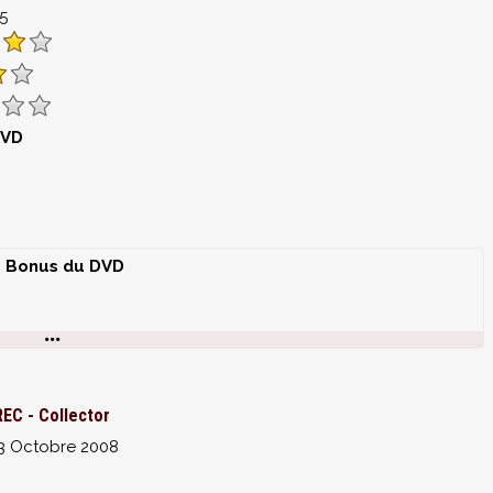
85
DVD
Bonus du DVD
rs Nokia
 documentaire inédit où les deux réalisateurs expliquent (en
orreur
REC - Collector
3 Octobre 2008