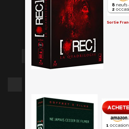
8
neufs 
2
occasi
Sortie Fran
1
occasion 