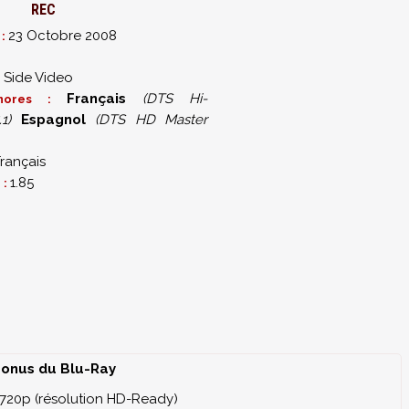
 documentaire inédit où les deux réalisateurs expliquent (en
REC
orreur
23 Octobre 2008
 :
 Side Video
Français
(DTS Hi-
onores :
1)
Espagnol
(DTS HD Master
ocumentaire inédit)
20 mins)
Français
(17 mins)
1.85
 :
co
(12 mins)
encontre avec le fleuron des réalisateurs espagnols de film
ayona (L'Orphelinat) et Gonzalo Lopez Gallego (Les Proies)
onus du Blu-Ray
 720p (résolution HD-Ready)