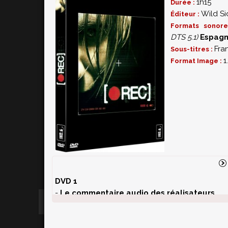
1h15
Durée :
Wild Si
Éditeur :
Formats sonor
DTS 5.1)
Espagn
Fra
Sous-titres :
1
Format Image :
DVD 1
-
Le commentaire audio des réalisateurs
-
Le Making Of
(40 min)
-
Le court métrage des gagnants du concou