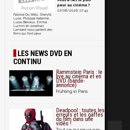
peur au cinéma ?
07/08/2026, 07:43
Fabrice Du Welz, Sheryfa
Luna, Philippe Katerine,
Lucas Belvaux, Emma
Luchini et Jonathan
Lambert nous parlent des
films qui font peur
LES NEWS DVD EN
CONTINU
Rammstein Paris : le
live au cinéma et en
DVD (bande-
annonce)
Frühling in Paris
Deadpool : toutes les
erreurs et les gaffes
du film dans une
vidéo !
Tout ce qui ne va pas