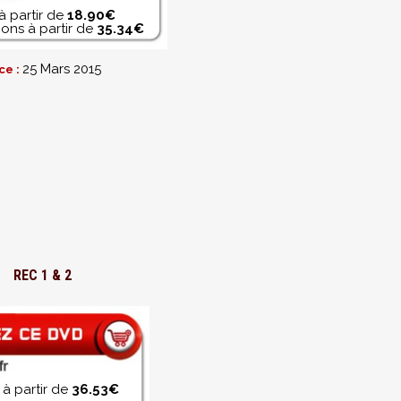
à partir de
18.90€
ons à partir de
35.34€
25 Mars 2015
ce :
REC 1 & 2
à partir de
36.53€