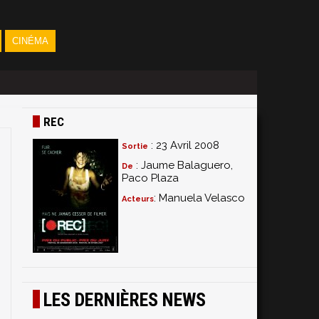
CINÉMA
REC
: 23 Avril 2008
Sortie
: Jaume Balaguero,
De
Paco Plaza
: Manuela Velasco
Acteurs
LES DERNIÈRES NEWS