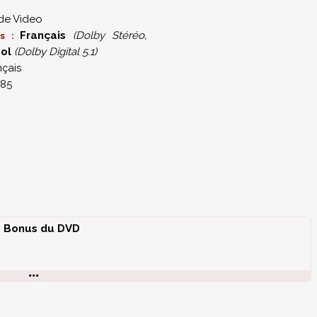
de Video
Français
(Dolby Stéréo,
es :
ol
(Dolby Digital 5.1)
nçais
.85
Bonus du DVD
rs Nokia