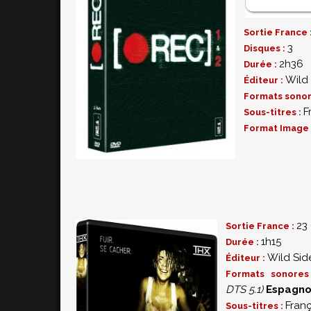
Sortie France 
3
Disques :
2h36
Durée :
Wild
Éditeur :
Formats sonor
F
Sous-titres :
Format Image 
23
Sortie France :
1h15
Durée :
Wild Sid
Éditeur :
Formats sonore
DTS 5.1)
Espagno
Franç
Sous-titres :