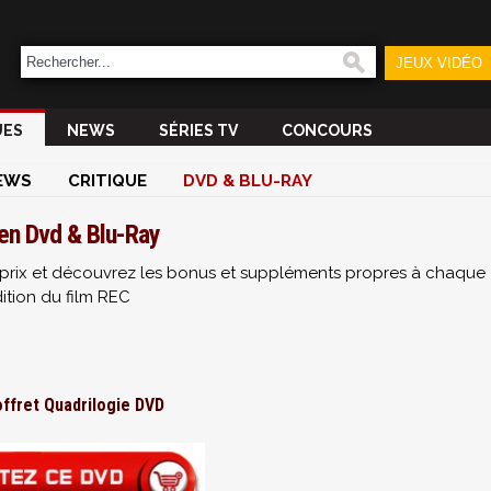
JEUX VIDÉO
UES
NEWS
SÉRIES TV
CONCOURS
EWS
CRITIQUE
DVD & BLU-RAY
en Dvd & Blu-Ray
ur prix et découvrez les bonus et suppléments propres à chaque
ition du film REC
offret Quadrilogie DVD