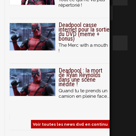
répertorié !
Deadpool casse
internet pour la sortie
du DVD (meme +
bonus)
The Merc with a mouth
!
Deadpool : la mort
de Ryan Reynolds
dans une scène
inédite !
Quand tu te prends un
camion en pleine face...
Voir toutes les news dvd en continu