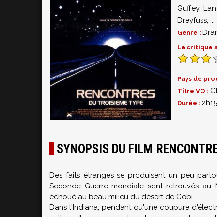
Guffey
,
Lan
Dreyfuss
,
...
Dra
Genre :
La critique
Pays de pro
C
Titre VO :
2h15
Durée :
SYNOPSIS DU FILM RENCONTRE
Des faits étranges se produisent un peu parto
Seconde Guerre mondiale sont retrouvés au M
échoué au beau milieu du désert de Gobi.
Dans l'Indiana, pendant qu'une coupure d'électr