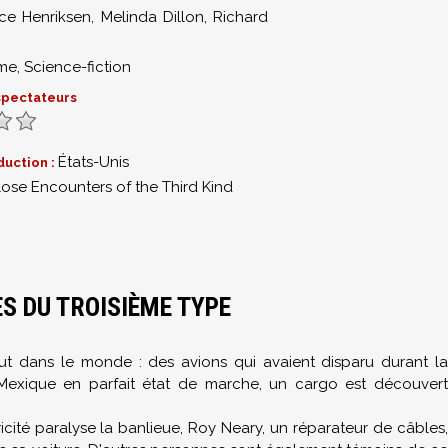
ce Henriksen
,
Melinda Dillon
,
Richard
me
,
Science-fiction
 spectateurs
États-Unis
duction :
lose Encounters of the Third Kind
S DU TROISIÈME TYPE
ut dans le monde : des avions qui avaient disparu durant la
exique en parfait état de marche, un cargo est découvert
icité paralyse la banlieue, Roy Neary, un réparateur de câbles,