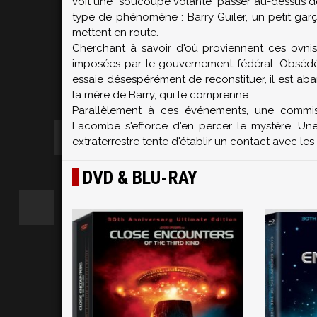
voit une "soucoupe volante" passer au-dessus d
type de phénomène : Barry Guiler, un petit garço
mettent en route.
Cherchant à savoir d'où proviennent ces ovni
imposées par le gouvernement fédéral. Obsédé
essaie désespérément de reconstituer, il est aba
la mère de Barry, qui le comprenne.
Parallèlement à ces événements, une commiss
Lacombe s'efforce d'en percer le mystère. Une
extraterrestre tente d'établir un contact avec les 
DVD & BLU-RAY