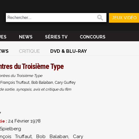
JEUX VIDÉO
UES
NEWS
SÉRIES TV
CONCOURS
EWS
CRITIQUE
DVD & BLU-RAY
tres du Troisième Type
ntres du Troisième Type
 François Truffaut, Bob Balaban, Cary Guffey
sortie, synopsis, avis et critique du film
7
24 Février 1978
ie :
Spielberg
nçois Truffaut
,
Bob Balaban
,
Cary