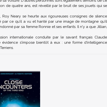
e sa voiture. D'autres personnes sont également témoins de ce
n de quatre ans, est réveillé par le bruit de ses jouets qui se
s, Roy Neary se heurte aux rigoureuses consignes de silence
 par ce qu'il a vu et hanté par une image de montagne qu'il
ndonné par sa femme Ronnie et ses enfants. Il n'y a que Jillian,
ion internationale conduite par le savant français Claude
 évidence s'impose bientôt à eux : une forme d'intelligence
Terriens.