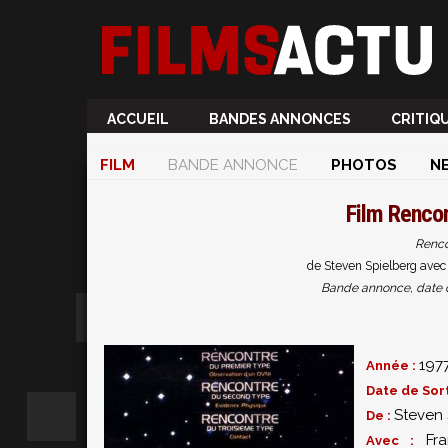
ACCUEIL
BANDES ANNONCES
CRITIQ
FILM
BANDE ANNONCE
PHOTOS
N
Film
Rencon
Renco
de Steven Spielberg avec
Bande annonce, date de 
197
Année :
Date de Sort
Steven 
De :
Fra
Avec :