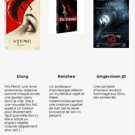
Stung
Banshee
Gingerclown 3D
Mrs Perch, une riche
Un professeur
Une comédie
américaine, organise
d'archéologie déterre
d'horreur rendant
comme chaque année
un mystérieux objet et
hommage aux films
une garden-party
libère
des années 80.
dans sa villa. Elle a
malencontreusement
une nouvelle fois fait
une créature capable
appel à un traiteur
de tuer par la seule
pour l’évènement.
puissance de son cri
Sauf que cette fois-ci,
perçant.
elle a utilisé un
engrais végétal
importé illégalement
pour son j...