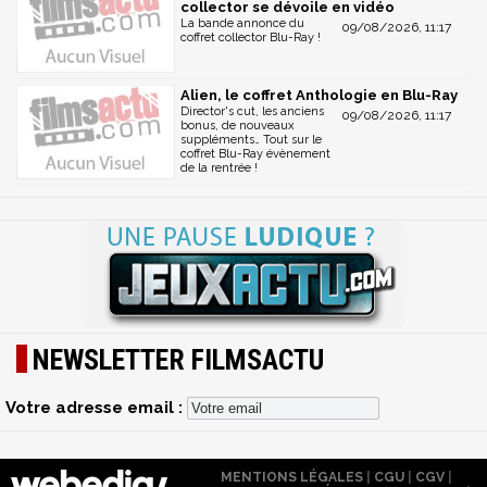
collector se dévoile en vidéo
La bande annonce du
09/08/2026, 11:17
coffret collector Blu-Ray !
Alien, le coffret Anthologie en Blu-Ray
Director's cut, les anciens
09/08/2026, 11:17
bonus, de nouveaux
suppléments… Tout sur le
coffret Blu-Ray évènement
de la rentrée !
NEWSLETTER FILMSACTU
Votre adresse email :
MENTIONS LÉGALES
|
CGU
|
CGV
|