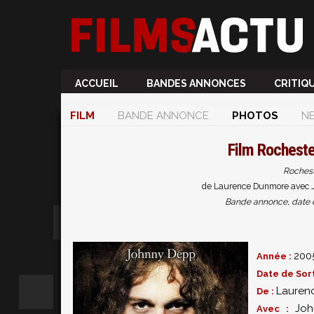
ACCUEIL
BANDES ANNONCES
CRITIQ
FILM
BANDE ANNONCE
PHOTOS
N
Film
Rochester
Rocheste
de Laurence Dunmore avec J
Bande annonce, date de 
200
Année :
Date de Sort
Lauren
De :
Jo
Avec :