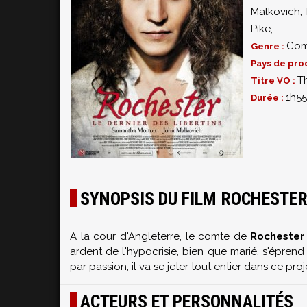
Malkovich
,
Pike
,
...
Com
Genre :
Pays de pro
Th
Titre VO :
1h55
Durée :
SYNOPSIS DU FILM ROCHESTER 
A la cour d'Angleterre, le comte de
Rocheste
ardent de l'hypocrisie, bien que marié, s'éprend
par passion, il va se jeter tout entier dans ce pro
ACTEURS ET PERSONNALITÉS