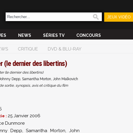
JEUX VIDÉO
UES
NEWS
SÉRIES TV
CONCOURS
EWS
CRITIQUE
DVD & BLU-RAY
 (le dernier des libertins)
r (le dernier des libertins)
ohnny Depp, Samantha Morton, John Malkovich
sortie, synopsis, avis et critique du film
5
25 Janvier 2006
ie :
ce Dunmore
hnny Depp
,
Samantha Morton
,
John