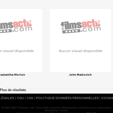
Samantha Morton
John Malkovich
LÉGALES
|
CGU
|
CGV
|
POLITIQUE DONNÉES PERSONNELLES
|
COOKI
© 2007-2026 Filmsactu .com. Tous droits réservés. Reproduction interdite sans autorisation.
Réalisation Vitalyn