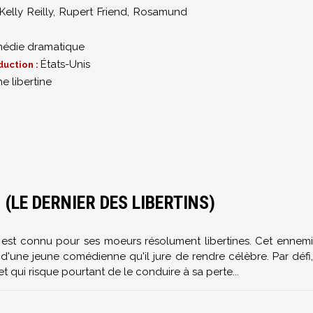
Kelly Reilly
,
Rupert Friend
,
Rosamund
édie dramatique
États-Unis
duction :
e libertine
(LE DERNIER DES LIBERTINS)
r
est connu pour ses moeurs résolument libertines. Cet ennemi
 d'une jeune comédienne qu'il jure de rendre célèbre. Par défi,
jet qui risque pourtant de le conduire à sa perte...