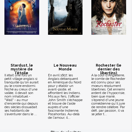
Stardust, le
Le Nouveau
Rochester (le
mystère de
Monde
dernier des
l'étoile
libertins)
Il était une fois un
En avril 1607, les
A la cour d'Angleterre,
petit village anglais si
Anglais débarquent
le comte de Rochester
tranquille qu'on aurait
en Amérique du Nord
est connu pour ses
pu le croire endormi.
pour y établir un
moeurs résolument
Niché au creux d'une
avant-poste, et
libertines. Cet ennemi
vallée, il devait son
affrontent les Indiens.
ardent de l'hypocrisie,
nom inhabituel -
Mis aux fers, l'officier
bien que marié,
"Wall" - au mur
John Smith s'échappe
s'éprend d'une jeune
d'enceinte qui depuis
et trouve de l'aide
comédienne qu'il jure
des siècles dissuadait
auprès d'une
de rendre célèbre. Par
ses habitants de
fascinante Indienne,
défi, par passion, il va
s'aventurer dans le ...
Pocahontas. Au-delà
se jeter t...
de l'amour, il...