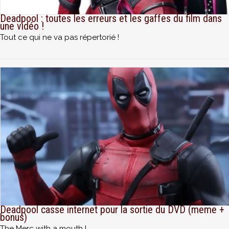
Deadpool : toutes les erreurs et les gaffes du film dans
une vidéo !
Tout ce qui ne va pas répertorié !
Deadpool casse internet pour la sortie du DVD (meme +
bonus)
The Merc with a mouth !