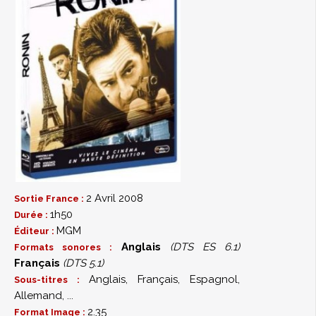
2 Avril 2008
Sortie France :
1h50
Durée :
MGM
Éditeur :
Anglais
(DTS ES 6.1)
Formats sonores :
Français
(DTS 5.1)
Anglais, Français, Espagnol,
Sous-titres :
Allemand, ...
2.35
Format Image :