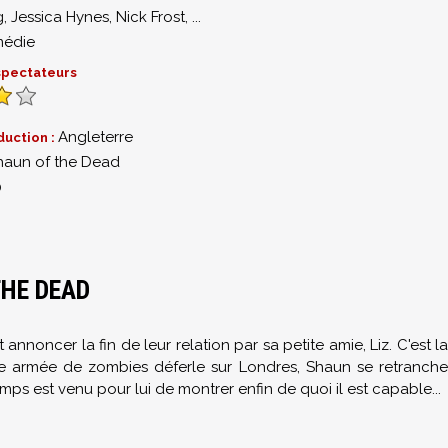
g
,
Jessica Hynes
,
Nick Frost
,
...
édie
 spectateurs
Angleterre
duction :
haun of the Dead
0
THE DEAD
t annoncer la fin de leur relation par sa petite amie, Liz. C'est la
ne armée de zombies déferle sur Londres, Shaun se retranche
ps est venu pour lui de montrer enfin de quoi il est capable...