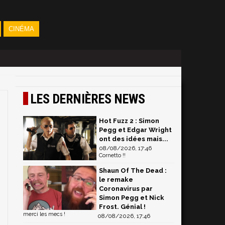
CINÉMA
LES DERNIÈRES NEWS
Hot Fuzz 2 : Simon
Pegg et Edgar Wright
ont des idées mais...
08/08/2026, 17:46
Cornetto !!
Shaun Of The Dead :
le remake
Coronavirus par
Simon Pegg et Nick
Frost. Génial !
merci les mecs !
08/08/2026, 17:46