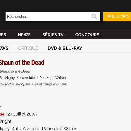
JEUX VIDÉO
UES
NEWS
SÉRIES TV
CONCOURS
EWS
CRITIQUE
DVD & BLU-RAY
Shaun of the Dead
Shaun of the Dead
ill Nighy, Kate Ashfield, Penelope Wilton
sortie, synopsis, avis et critique du film
4
27 Juillet 2005
ie :
Wright
Nighy
,
Kate Ashfield
,
Penelope Wilton
,