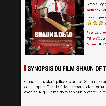
Simon Peg
Com
Genre :
La critique
Pays de pro
S
Titre VO :
1h4
Durée :
SYNOPSIS DU FILM SHAUN OF 
Glandeur invétéré, pillier de bistrot, Shaun se voi
catastrophe. Décidé à tout réparer alors qu'u
avec ceux qu'il aime dans son pub préféré. Le tem