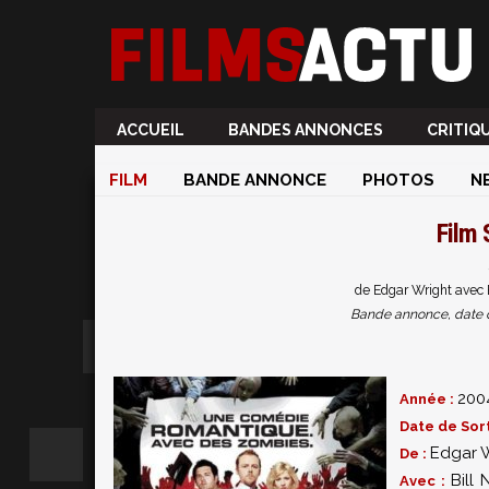
ACCUEIL
BANDES ANNONCES
CRITIQ
FILM
BANDE ANNONCE
PHOTOS
N
Film
de Edgar Wright avec B
Bande annonce, date de 
200
Année :
Date de Sort
Edgar 
De :
Bill 
Avec :