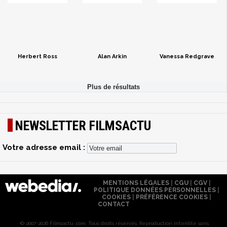
Herbert Ross
Alan Arkin
Vanessa Redgrave
NEWSLETTER FILMSACTU
Votre adresse email :
MENTIONS LÉGALES
|
CGU
|
CGV
|
POLITIQUE DONNÉES PERSONNELLES
|
COOKIES
|
PRÉFÉRENCE COOKIES
|
CONTACT
© 2007-2026 Filmsactu .com. Tous droits réservés. Reproduction interdite sans