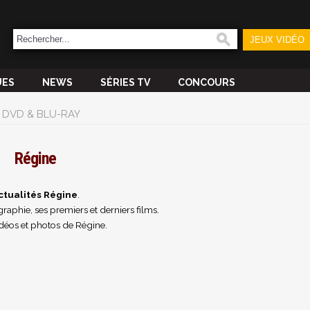
JEUX VIDÉO
UES
NEWS
SÉRIES TV
CONCOURS
DVD & BLU-RAY
Régine
ctualités Régine
.
raphie, ses premiers et derniers films.
déos et photos de Régine.