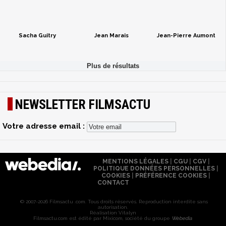
Sacha Guitry
Jean Marais
Jean-Pierre Aumont
NEWSLETTER FILMSACTU
Votre adresse email :
MENTIONS LÉGALES
|
CGU
|
CGV
|
POLITIQUE DONNÉES PERSONNELLES
|
COOKIES
|
PRÉFÉRENCE COOKIES
|
CONTACT
© 2007-2026 Filmsactu .com. Tous droits réservés. Reproduction interdite sans
autorisation.
Réalisation Vitalyn
Filmsactu
.com est édité par Mixicom, société du groupe
Webedia
.