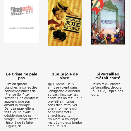
Le Crime ne paie
Quelle joie de
Si Versailles
pas
vivre
m'était conté
Film en quatre
1921, Rome. Deux
L'histoire du château
sketches, inspirés des
amis se voient dans
de Versailles, depuis
bandes dessinées de
l'obligation d'adhérer
Louis XIV jusqu'à nos
"France Soir". 1er
au parti fasciste "les
jours.
sketch : Une comtesse
chemises noires". Leur
apprend que son
première mission
amant la trompe.
consiste à retrouver
Dans sa rage, elle le
une imprimerie qui
fait tuer. Sa rivale
édite des tracts
décide alors de se
anarchistes. Ils
venger ... 2ème sketch
trouvent la boutique
: Inspiré de l'affaire
mais l'un d'eux tombe
Hugues, da...
amoureux d...