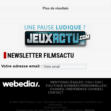
NEWSLETTER FILMSACTU
Votre adresse email :
MENTIONS LÉGALES
|
CGU
|
CGV
|
POLITIQUE DONNÉES PERSONNELLES
|
COOKIES
|
PRÉFÉRENCE COOKIES
|
CONTACT
© 2007-2026 Filmsactu .com. Tous droits réservés. Reproduction interdite sans
autorisation.
Réalisation Vitalyn
Filmsactu
.com est édité par Mixicom, société du groupe
Webedia
.