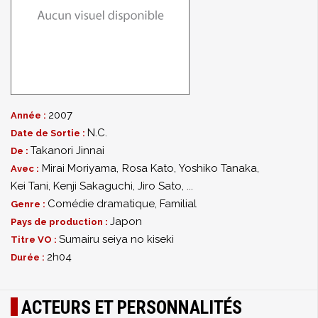
2007
Année :
N.C.
Date de Sortie :
Takanori Jinnai
De :
Mirai Moriyama
,
Rosa Kato
,
Yoshiko Tanaka
,
Avec :
Kei Tani
,
Kenji Sakaguchi
,
Jiro Sato
,
...
Comédie dramatique
,
Familial
Genre :
Japon
Pays de production :
Sumairu seiya no kiseki
Titre VO :
2h04
Durée :
ACTEURS ET PERSONNALITÉS