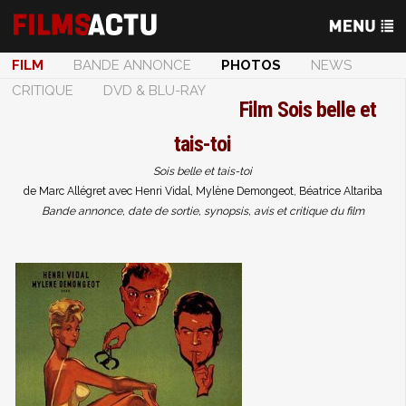
FILM
BANDE ANNONCE
PHOTOS
NEWS
CRITIQUE
DVD & BLU-RAY
Film
Sois belle et
tais-toi
Sois belle et tais-toi
de Marc Allégret avec Henri Vidal, Mylène Demongeot, Béatrice Altariba
Bande annonce, date de sortie, synopsis, avis et critique du film