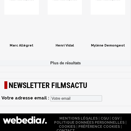
Marc Allégret
Henri Vidal
Mylène Demongeot
NEWSLETTER FILMSACTU
Votre adresse email :
MENTIONS LÉGALES
|
CGU
|
CGV
|
POLITIQUE DONNÉES PERSONNELLES
|
COOKIES
|
PRÉFÉRENCE COOKIES
|
CONTACT