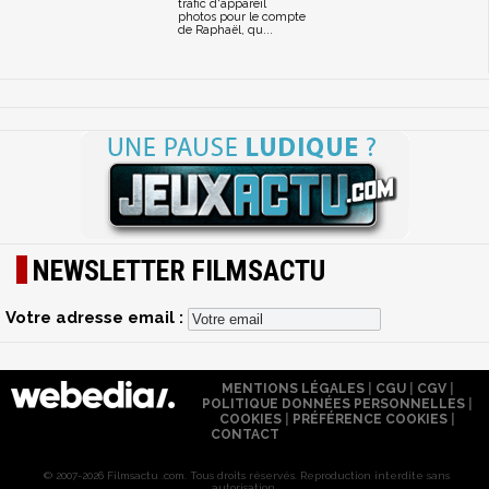
trafic d'appareil
photos pour le compte
de Raphaël, qu...
NEWSLETTER FILMSACTU
Votre adresse email :
MENTIONS LÉGALES
|
CGU
|
CGV
|
POLITIQUE DONNÉES PERSONNELLES
|
COOKIES
|
PRÉFÉRENCE COOKIES
|
CONTACT
© 2007-2026 Filmsactu .com. Tous droits réservés. Reproduction interdite sans
autorisation.