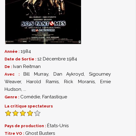
1984
Année :
12 Décembre 1984
Date de Sortie :
Ivan Reitman
De :
Bill Murray
,
Dan Aykroyd
,
Sigourney
Avec :
Weaver
,
Harold Ramis
,
Rick Moranis
,
Ernie
Hudson
,
...
Comédie
,
Fantastique
Genre :
La critique spectateurs
États-Unis
Pays de production :
Ghost Busters
Titre VO :