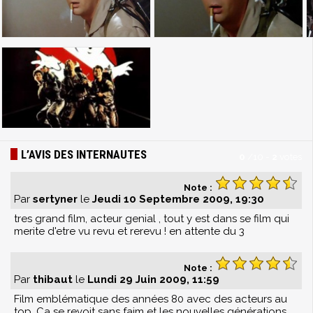
L’AVIS DES INTERNAUTES
0
/
10
-
2
votes
Note :
Par
sertyner
le
Jeudi 10 Septembre 2009, 19:30
tres grand film, acteur genial , tout y est dans se film qui
merite d'etre vu revu et rerevu ! en attente du 3
Note :
Par
thibaut
le
Lundi 29 Juin 2009, 11:59
Film emblématique des années 80 avec des acteurs au
top. Ca se revoit sans faim et les nouvelles générations