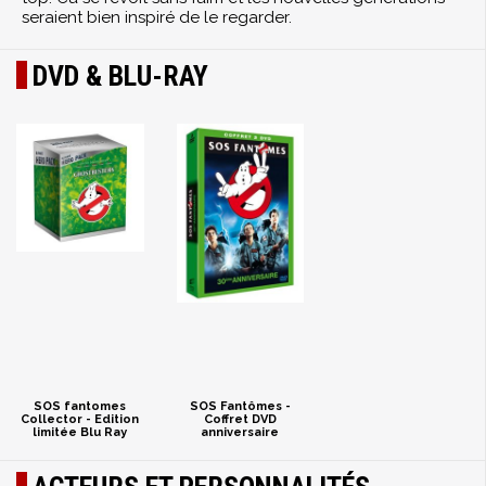
seraient bien inspiré de le regarder.
DVD & BLU-RAY
SOS fantomes
SOS Fantômes -
Collector - Edition
Coffret DVD
limitée Blu Ray
anniversaire