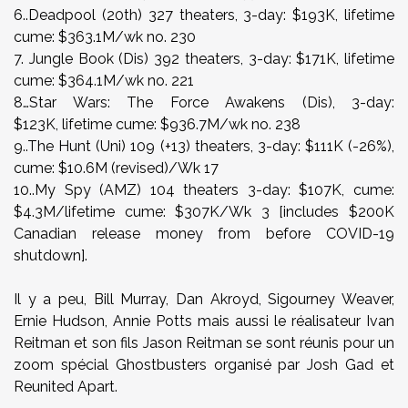
6..Deadpool (20th) 327 theaters, 3-day: $193K, lifetime
cume: $363.1M/wk no. 230
7. Jungle Book (Dis) 392 theaters, 3-day: $171K, lifetime
cume: $364.1M/wk no. 221
8…Star Wars: The Force Awakens (Dis), 3-day:
$123K, lifetime cume: $936.7M/wk no. 238
9..The Hunt (Uni) 109 (+13) theaters, 3-day: $111K (-26%),
cume: $10.6M (revised)/Wk 17
10..My Spy (AMZ) 104 theaters 3-day: $107K, cume:
$4.3M/lifetime cume: $307K/Wk 3 [includes $200K
Canadian release money from before COVID-19
shutdown].
Il y a peu, Bill Murray, Dan Akroyd, Sigourney Weaver,
Ernie Hudson, Annie Potts mais aussi le réalisateur Ivan
Reitman et son fils Jason Reitman se sont réunis pour un
zoom spécial Ghostbusters organisé par Josh Gad et
Reunited Apart.