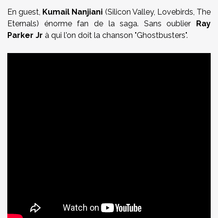
En guest,
Kumail Nanjiani
(Silicon Valley, Lovebirds, The
Eternals) énorme fan de la saga. Sans oublier
Ray
Parker Jr
à qui l'on doit la chanson "Ghostbusters".