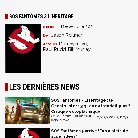
SOS FANTÔMES 3 L'HÉRITAGE
: 1 Décembre 2021
Sortie
: Jason Reitman
De
: Dan Aykroyd,
Acteurs
Paul Rudd, Bill Murray...
LES DERNIÈRES NEWS
SOS Fantômes - L’Héritage : le
Ghostbusters 3 qu’on n’attendait plus ?
Critique ectoplasmique
On vu le film... et on veut
07/07/2020, 11:39
déjà le revoir !
SOS Fantômes 5 arrive ! "on a plein de
super idées"