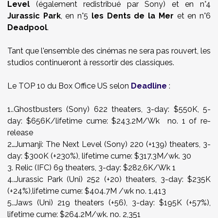
Level
(également redistribué par Sony) et en n°4
Jurassic Park
, en n°5
les Dents de la Mer
et en n°6
Deadpool
.
Tant que l'ensemble des cinémas ne sera pas rouvert, les
studios continueront à ressortir des classiques.
Le TOP 10 du Box Office US selon
Deadline
:
1..Ghostbusters (Sony) 622 theaters, 3-day: $550K, 5-
day: $656K/lifetime cume: $243.2M/Wk no. 1 of re-
release
2…Jumanji: The Next Level (Sony) 220 (+139) theaters, 3-
day: $300K (+230%), lifetime cume: $317.3M/wk. 30
3. Relic (IFC) 69 theaters, 3-day: $282,6K/Wk 1
4..Jurassic Park (Uni) 252 (+20) theaters, 3-day: $235K
(+24%),lifetime cume: $404.7M /wk no. 1,413
5..Jaws (Uni) 219 theaters (+56), 3-day: $195K (+57%),
lifetime cume: $264.2M/wk. no. 2,351