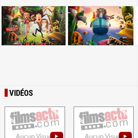
VIDÉOS
►
►