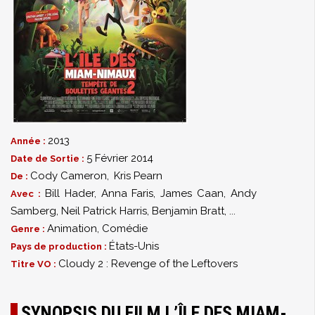
2013
Année :
5 Février 2014
Date de Sortie :
Cody Cameron
,
Kris Pearn
De :
Bill Hader
,
Anna Faris
,
James Caan
,
Andy
Avec :
Samberg
,
Neil Patrick Harris
,
Benjamin Bratt
,
...
Animation
,
Comédie
Genre :
États-Unis
Pays de production :
Cloudy 2 : Revenge of the Leftovers
Titre VO :
SYNOPSIS DU FILM L’ÎLE DES MIAM-