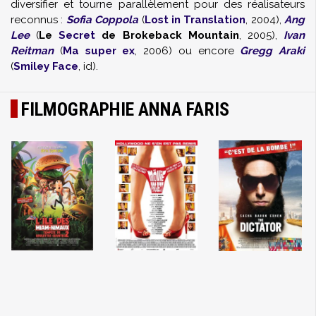
diversifier et tourne parallèlement pour des réalisateurs
reconnus :
Sofia Coppola
(
Lost in Translation
, 2004),
Ang
Lee
(
Le
Secret
de Brokeback Mountain
, 2005),
Ivan
Reitman
(
Ma super ex
, 2006) ou encore
Gregg Araki
(
Smiley Face
, id).
FILMOGRAPHIE ANNA FARIS