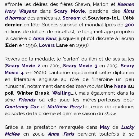
affronte les délires des frères
Shawn
,
Marlon
et
Keenen
Ivory Wayans
dans
Scary Movie
, pastiche des
films
d'horreur
des années 90,
Scream
et
Souviens-toi... l'été
dernier
en tête. Succès surprise et mondial (près de
300
millions de dollars de recettes), le long métrage propulse
la carrière d'
Anna Faris
, jusque-là plutôt discrète à l'écran
(
Eden
en 1996,
Lovers
Lane
en 1999).
Revers de la médaille, le "carton" du film et de ses suites
(
Scary Movie 2
en 2001,
Scary Movie 3
en 2003,
Scary
Movie 4
en 2006) cantonne rapidement cette diplômée
en littérature anglaise au rôle de "l'héroïne un peu
nunuche", notamment dans des
teen movies
Une
Nana
au
poil
,
Winter Break
,
Waiting
...
), mais également dans la
série
Friends
où elle joue les mères-porteuses pour
Courteney Cox
et
Matthew Perry
le temps de quelques
épisodes de la dixième et dernière saison du
show
.
Grâce à sa prestation remarquée dans
May
de
Lucky
McKee
en 2003,
Anna Faris
parvient toutefois à se