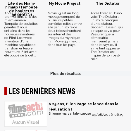
L’île des Miam-
My Movie Project
The Dictator
nimaux (Tempête
de boulettes
Après le succès du
Movie 43 est un long
Après Borat et Bruno,
géantes 2)
premier film, L'île des
métrage composé de
voici The Dictator :
miam-nimaux :
plusieurs petites
l'histoire héroïque
Tempête de boulettes
comédies reliées entre
d'un dictateur,
géantes 2 nous
elle par l'histoire de
Saddam Hussein, qui
entraîne dans les
deux frères cherchant
a risqué sa vie pour
nouvelles aventures
sur internet des
s'assurer que la
de Flint Lockwood.
images du mythique
démocatrie
Inventeur d’une
film Movie 43 interdit
n'arriverait jamais
machine capable de
dans tous les pays.
dans le pays qu'il
transformer l’eau en
aime tant oppresser.
nourriture, Flint avait
The Dictator est
été obligé de la dét...
inspiré de son best-
selle...
LES DERNIÈRES NEWS
A 25 ans, Ellen Page se lance dans la
réalisation !
Si jeune mais si talentueuse
09/08/2026, 06:49
...