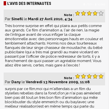
L’AVIS DES INTERNAUTES
0
/
10
-
2
votes
Note :
Par
Sinefil
le
Mardi 27 Avril 2010, 4:34
Très bonne surprise en effet qui plaira aux petits comme
aux grands. Ce film d'animation a, l'air de rien, la magie
de l'intrigue avant de vous infliger la claque
émotionnelle avec des personnages hauts en couleur et
terriblement attachants. Hormis nos deux tourtereaux
flanqués de leur singe chasseur de moustache, du bébé
publicitaire (qui a très mal grandi) au maire vicelard en
passant par l'officier de police redresseur de torts, il y a
franchement de quoi passer un agréable moment. Vous
allez être servis, certes, mais gare à l'excès !
Note :
Par
Dany
le
Vendredi 13 Novembre 2009, 11:08
surpris par ce film,moi qui m'attendais a un film du
style(les rebelles dans la foret,d'on je n'ai pas aimée)est
bien pas dit tout,un très bon film d'animation qui mêle
blockbuster du style emmerich ou du bay(avec une
meilleur réalisation)est en même temps qui parle du