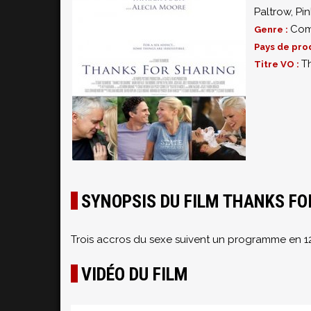
Paltrow
,
Pin
Com
Genre :
Pays de pro
T
Titre VO :
SYNOPSIS DU FILM THANKS FO
Trois accros du sexe suivent un programme en 12 
VIDÉO DU FILM