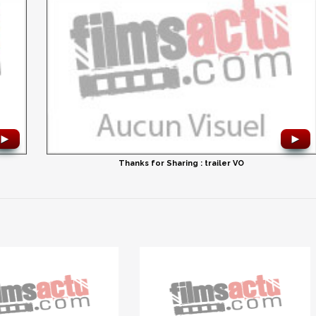
►
►
Thanks for Sharing : trailer VO