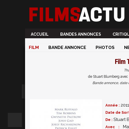
ACCUEIL
BANDES ANNONCES
CRITIQ
FILM
BANDE ANNONCE
PHOTOS
N
Film
Tha
de Stuart Blumberg avec 
Bande annonce, date de 
2011
Année :
Date de Sort
Stuart
De :
Ma
Avec :