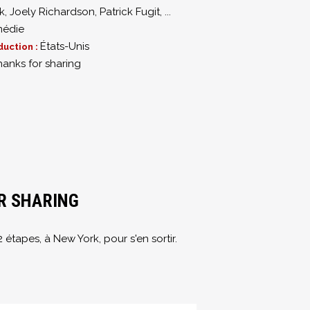
k
,
Joely Richardson
,
Patrick Fugit
,
...
édie
États-Unis
duction :
hanks for sharing
R SHARING
étapes, à New York, pour s'en sortir.