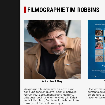
FILMOGRAPHIE TIM ROBBINS
A Perfect Day
Un groupe d'humanitaires est en mission
Une femme sou
dans une zone en guerre : Sophie, nouvelle
personnalité g
recrue, veut absolument aider ; Mambru,
de prendre l'
désabusé, veut juste rentrer chez lui ; Katya,
raconter son e
voulait Mambru ; Damir veut que le conflit se
termine ; et B ne sait pas ce qu'i...