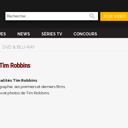
JEUX VIDÉO
UES
NEWS
SÉRIES TV
CONCOURS
DVD & BLU-RAY
Tim Robbins
alités Tim Robbins
.
raphie, ses premiers et derniers films.
s et photos de Tim Robbins.