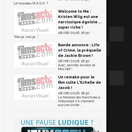
Le nouveau M.A.S.H. ?
Welcome to Me :
Kristen Wiig est une
narcissique égoïste ...
super riche !
08/08/2026, 18:50
"Moi je, moi je..."
Bande annonce : Life
of Crime, la préquelle
de Jackie Brown !
08/08/2026, 18:50
Avec Jennifer Aniston et
Mos Def !
Un remake pour le
film culte L'Echelle de
Jacob !
08/08/2026, 18:50
La frénésie des franchises à
Hollywood n'a vraiment
aucune limite ...