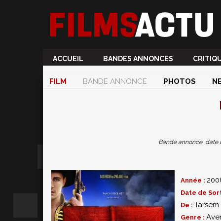
ACCUEIL
BANDES ANNONCES
CRITIQ
FILM
BANDE ANNONCE
PHOTOS
N
Bande annonce, date de 
200
Année :
Date de Sort
Tarsem
De :
Ave
Genre :