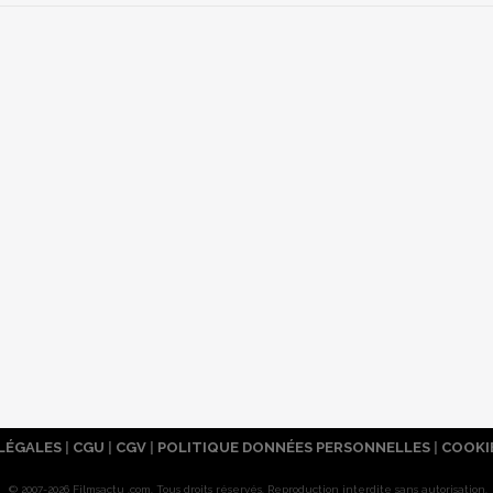
LÉGALES
|
CGU
|
CGV
|
POLITIQUE DONNÉES PERSONNELLES
|
COOKI
© 2007-2026 Filmsactu .com. Tous droits réservés. Reproduction interdite sans autorisation.