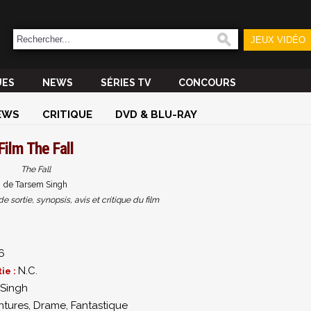
JEUX VIDÉO
UES
NEWS
SÉRIES TV
CONCOURS
EWS
CRITIQUE
DVD & BLU-RAY
Film
The Fall
The Fall
de Tarsem Singh
sortie, synopsis, avis et critique du film
6
N.C.
ie :
 Singh
ntures
,
Drame
,
Fantastique