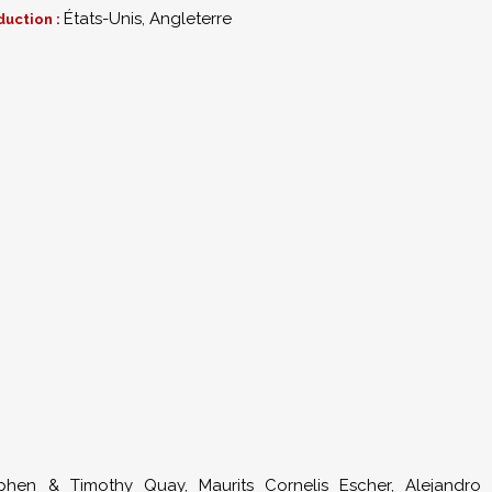
États-Unis, Angleterre
duction :
phen & Timothy Quay, Maurits Cornelis Escher, Alejandro