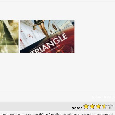
0
/
10
-
1
votes
Note :
 autant une petite curiosité qu’un film dont on ne savait comment