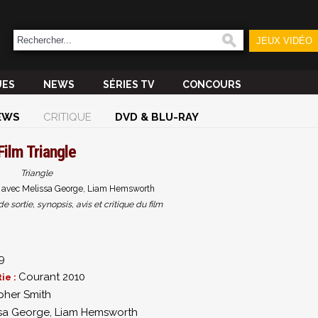
JEUX VIDÉO
UES
NEWS
SÉRIES TV
CONCOURS
EWS
CRITIQUE
DVD & BLU-RAY
Film
Triangle
Triangle
h avec Melissa George, Liam Hemsworth
sortie, synopsis, avis et critique du film
9
Courant 2010
ie :
pher Smith
sa George
,
Liam Hemsworth