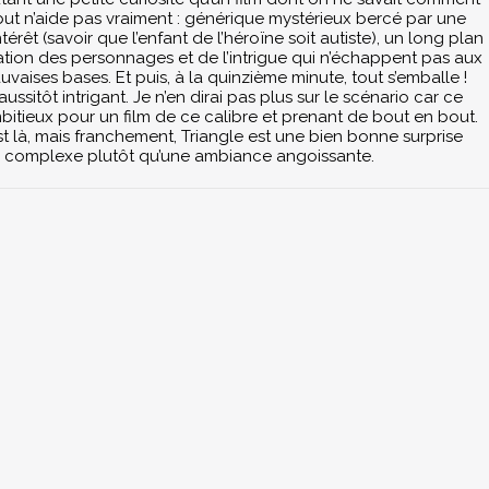
début n’aide pas vraiment : générique mystérieux bercé par une
térêt (savoir que l’enfant de l’héroïne soit autiste), un long plan
tion des personnages et de l’intrigue qui n’échappent pas aux
uvaises bases. Et puis, à la quinzième minute, tout s’emballe !
ussitôt intrigant. Je n’en dirai pas plus sur le scénario car ce
bitieux pour un film de ce calibre et prenant de bout en bout.
est là, mais franchement, Triangle est une bien bonne surprise
eu complexe plutôt qu’une ambiance angoissante.