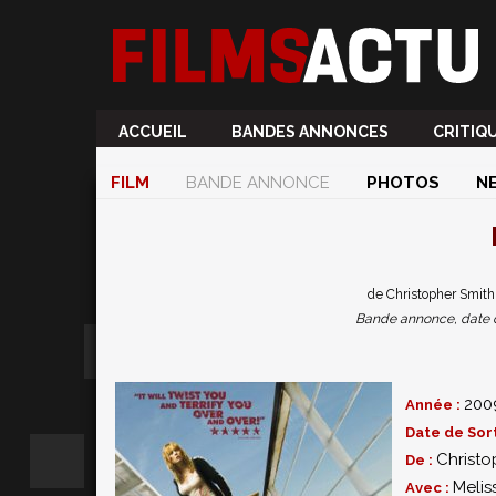
ACCUEIL
BANDES ANNONCES
CRITIQ
FILM
BANDE ANNONCE
PHOTOS
N
de Christopher Smit
Bande annonce, date de 
200
Année :
Date de Sort
Christo
De :
Melis
Avec :