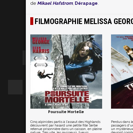
de
Mikael Hafstrom
,
Dérapage
.
FILMOGRAPHIE MELISSA GEOR
Poursuite Mortelle
Cinq alpinistes partis à l'assaut des Highlands
Perdus dans le
découvrent par hasard une petite fille Serbe
passagers d'un
retenue prisonnière dans un caisson, en pleine
un mystérieux
nature. Très vite, les ravisseurs, tueurs
devront comba