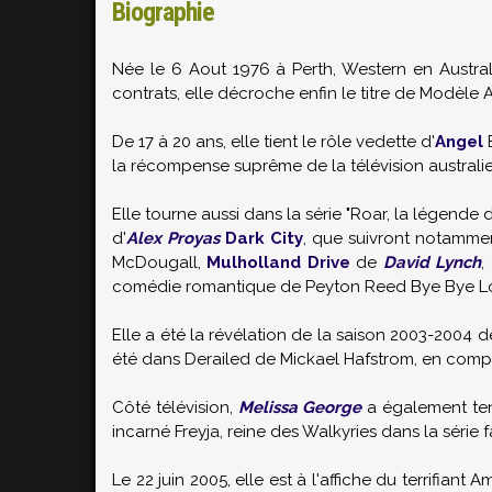
Biographie
Née le 6 Aout 1976 à Perth, Western en Austr
contrats, elle décroche enfin le titre de Modèle 
De 17 à 20 ans, elle tient le rôle vedette d'
Angel
B
la récompense suprême de la télévision australi
Elle tourne aussi dans la série "Roar, la légende
d'
Alex Proyas
Dark City
, que suivront notamme
McDougall,
Mulholland Drive
de
David Lynch
,
comédie romantique de Peyton Reed Bye Bye 
Elle a été la révélation de la saison 2003-2004 de
été dans Derailed de Mickael Hafstrom, en com
Côté télévision,
Melissa George
a également ten
incarné Freyja, reine des Walkyries dans la série
Le 22 juin 2005, elle est à l'affiche du terrifiant