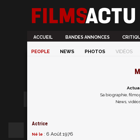
ACCUEIL
BANDES ANNONCES
CRITIQ
PEOPLE
NEWS
PHOTOS
VIDÉOS
M
Actua
Sa biographie, filmog
News, vidéos
Actrice
: 6 Août 1976
Né le