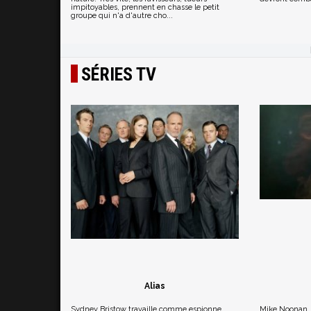
impitoyables, prennent en chasse le petit
groupe qui n'a d'autre cho...
SÉRIES TV
Alias
Sydney Bristow travaille comme espionne
Mike Noonan, 