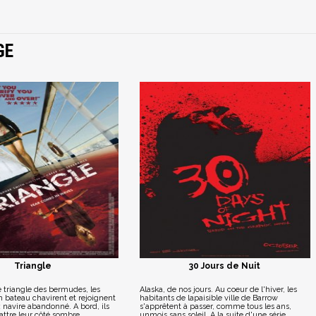
GE
Triangle
30 Jours de Nuit
 triangle des bermudes, les
Alaska, de nos jours. Au coeur de l'hiver, les
 bateau chavirent et rejoignent
habitants de lapaisible ville de Barrow
 navire abandonné. A bord, ils
s'apprêtent à passer, comme tous les ans,
ttre leur côté sombre...
unmois sans soleil. A la suite d'une série