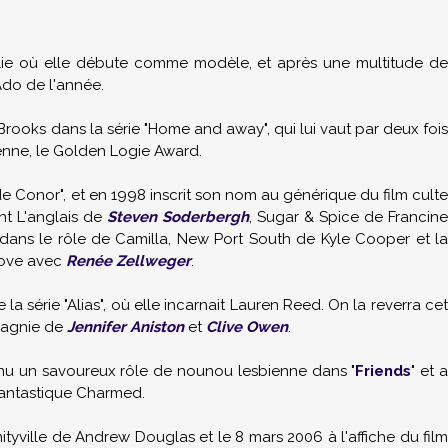
alie où elle débute comme modèle, et après une multitude de
Ado de l'année.
rooks dans la série "Home and away", qui lui vaut par deux foi
enne, le Golden Logie Award.
 de Conor", et en 1998 inscrit son nom au générique du film culte
nt L'anglais de
Steven Soderbergh
, Sugar & Spice de Francine
 dans le rôle de Camilla, New Port South de Kyle Cooper et l
Love avec
Renée Zellweger
.
 la série "Alias", où elle incarnait Lauren Reed. On la reverra cet
pagnie de
Jennifer Aniston
et
Clive Owen
.
u un savoureux rôle de nounou lesbienne dans "
Friends
" et a
 fantastique Charmed.
 Amityville de Andrew Douglas et le 8 mars 2006 à l'affiche du film