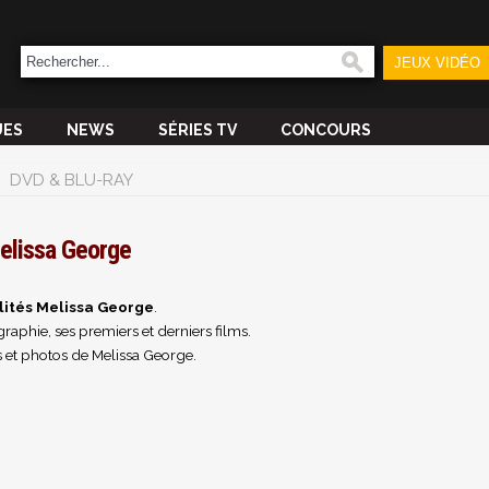
JEUX VIDÉO
UES
NEWS
SÉRIES TV
CONCOURS
DVD & BLU-RAY
elissa George
lités Melissa George
.
raphie, ses premiers et derniers films.
 et photos de Melissa George.