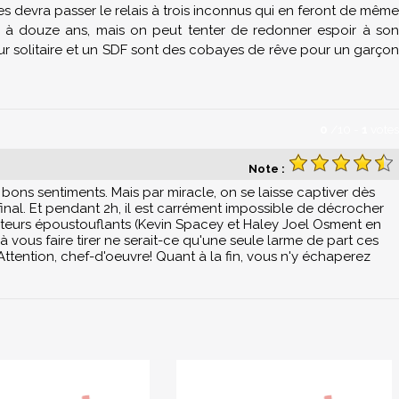
es devra passer le relais à trois inconnus qui en feront de même
 à douze ans, mais on peut tenter de redonner espoir à son
r solitaire et un SDF sont des cobayes de rêve pour un garçon
0
/
10
-
1
votes
Note :
 bons sentiments. Mais par miracle, on se laisse captiver dès
inal. Et pendant 2h, il est carrément impossible de décrocher
 acteurs époustouflants (Kevin Spacey et Haley Joel Osment en
vous faire tirer ne serait-ce qu'une seule larme de part ces
Attention, chef-d'oeuvre! Quant à la fin, vous n'y échaperez