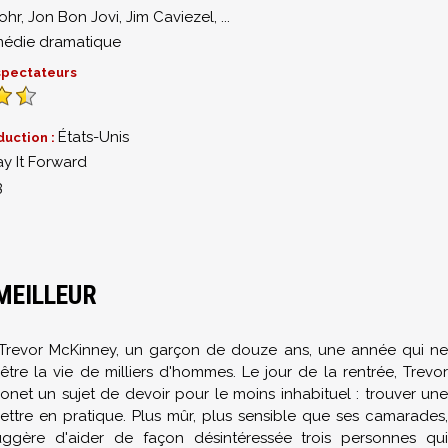
ohr
,
Jon Bon Jovi
,
Jim Caviezel
,
...
édie dramatique
 spectateurs
États-Unis
duction :
ay It Forward
3
MEILLEUR
revor McKinney, un garçon de douze ans, une année qui ne
re la vie de milliers d'hommes. Le jour de la rentrée, Trevor
net un sujet de devoir pour le moins inhabituel : trouver une
ettre en pratique. Plus mûr, plus sensible que ses camarades,
uggère d'aider de façon désintéressée trois personnes qui