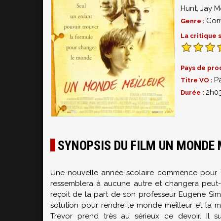
Hunt
,
Jay M
Com
Genre :
La critique
Pays de pro
P
Titre VO :
2h0
Durée :
SYNOPSIS DU FILM UN MONDE 
Une nouvelle année scolaire commence pour T
ressemblera à aucune autre et changera peut-êt
reçoit de la part de son professeur Eugene Simo
solution pour rendre le monde meilleur et la m
Trevor prend très au sérieux ce devoir. Il s