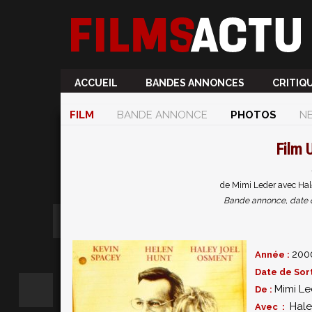
ACCUEIL
BANDES ANNONCES
CRITIQ
FILM
BANDE ANNONCE
PHOTOS
N
Film
de Mimi Leder avec Hal
Bande annonce, date de 
200
Année :
Date de Sort
Mimi Le
De :
Hal
Avec :