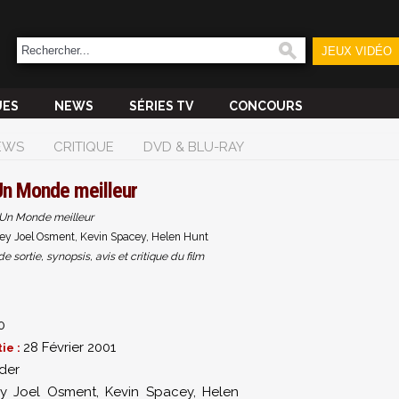
JEUX VIDÉO
UES
NEWS
SÉRIES TV
CONCOURS
EWS
CRITIQUE
DVD & BLU-RAY
Un Monde meilleur
Un Monde meilleur
ey Joel Osment, Kevin Spacey, Helen Hunt
sortie, synopsis, avis et critique du film
0
28 Février 2001
ie :
der
ey Joel Osment
,
Kevin Spacey
,
Helen