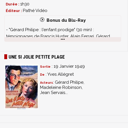
1h30
Durée :
Pathé Vidéo
Éditeur :
Bonus du Blu-Ray
- "Gérard Philipe : l'enfant prodige" (30 min) :
témoignages de Francis Huster, Alain Ferrari, Gérard
Bonal et Olivier Barrot
- "Au cinéma ce soir" : interview d'Yves Allégret, Jacques
Sigurd et Jean Servais (© INA 1973)
UNE SI JOLIE PETITE PLAGE
- Galerie photos
: 19 Janvier 1949
Sortie
- Scène inédite
: Yves Allégret
De
- Guignol et les enfants de l'assistance publique
(Actualités Pathé)
: Gérard Philipe,
Acteurs
Madeleine Robinson,
- Film-annonce
Jean Servais...