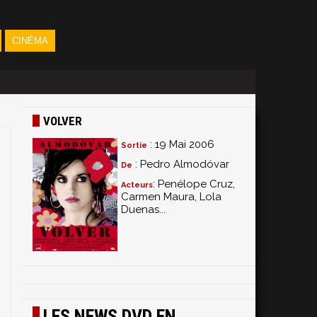
CINÉMA
VOLVER
: 19 Mai 2006
Sortie
: Pedro Almodóvar
De
: Penélope Cruz,
Acteurs
Carmen Maura, Lola
Duenas...
LES NEWS DVD EN