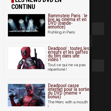
CONTINU
Rammstein Paris : le
live au cinéma et en
DVD (bande-
annonce)
Frühling in Paris
Deadpool : toutes les
erreurs et les gaffes
du film dans une
vidéo !
Tout ce qui ne va pas
répertorié !
Deadpool casse
internet pour la sortie
du DVD (meme +
bonus)
The Merc with a mouth
!