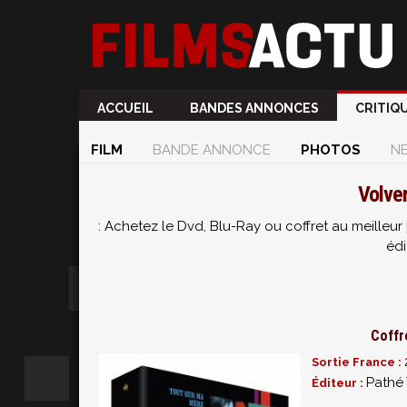
ACCUEIL
BANDES ANNONCES
CRITIQ
FILM
BANDE ANNONCE
PHOTOS
N
Volve
: Achetez le Dvd, Blu-Ray ou coffret au meille
édi
Coffr
Sortie France :
Pathé
Éditeur :