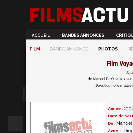
ACCUEIL
BANDES ANNONCES
CRITIQ
FILM
BANDE ANNONCE
PHOTOS
N
Film
Voya
Voya
de Manoel De Oliveira avec 
Bande annonce, date de 
199
Année :
Date de Sort
Manoel 
De :
Dio
Avec :