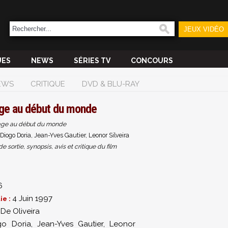
JEUX VIDÉO
UES
NEWS
SÉRIES TV
CONCOURS
EWS
CRITIQUE
DVD & BLU-RAY
ge au début du monde
ge au début du monde
Diogo Doria, Jean-Yves Gautier, Leonor Silveira
sortie, synopsis, avis et critique du film
6
4 Juin 1997
ie :
De Oliveira
go Doria
,
Jean-Yves Gautier
,
Leonor