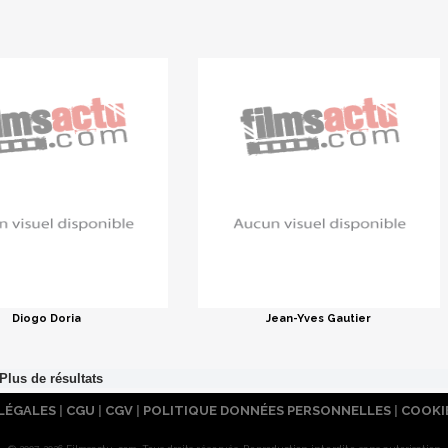
Diogo Doria
Jean-Yves Gautier
LÉGALES
|
CGU
|
CGV
|
POLITIQUE DONNÉES PERSONNELLES
|
COOKI