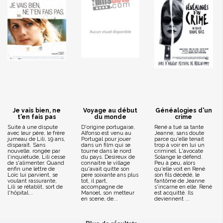
Je vais bien, ne
Voyage au début
Généalogies d'un
t'en fais pas
du monde
crime
Suite à une dispute
D'origine portugaise,
René a tué sa tante
avec leur père, le frère
Alfonso est venu au
Jeanne, sans doute
jumeau de Lili, 19 ans,
Portugal pour jouer
parce qu'elle tenait
disparaît. Sans
dans un film qui se
trop à voir en lui un
nouvelle, rongée par
tourne dans le nord
criminel. L'avocate
l'inquiétude, Lili cesse
du pays. Desireux de
Solange le défend.
de s'alimenter. Quand
connaitre le village
Peu à peu, alors
enfin une lettre de
qu'avait quitte son
qu'elle voit en René
Loïc lui parvient, se
pere soixante ans plus
son fils décédé, le
voulant rassurante,
tot, il part,
fantôme de Jeanne
Lili se rétablit, sort de
accompagne de
s'incarne en elle. René
l'hôpital...
Manoel, son metteur
est acquitté. Ils
en scene, de...
deviennent ...