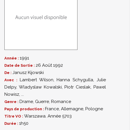
1991
Année :
26 Août 1992
Date de Sortie :
Janusz Kijowski
De :
Lambert Wilson
,
Hanna Schygulla
,
Julie
Avec :
Delpy
,
Wladyslaw Kowalski
,
Piotr Cieslak
,
Pawel
Nowisz
,
...
Drame
,
Guerre
,
Romance
Genre :
France, Allemagne, Pologne
Pays de production :
Warszawa. Année 5703
Titre VO :
1h50
Durée :