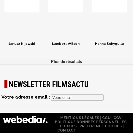
Janusz Kijowski
Lambert Wilson
Hanna Schygulla
NEWSLETTER FILMSACTU
Votre adresse email :
MENTIONS LÉGALES
|
CGU
|
CGV
|
POLITIQUE DONNÉES PERSONNELLES
|
COOKIES
|
PRÉFÉRENCE COOKIES
|
CONTACT