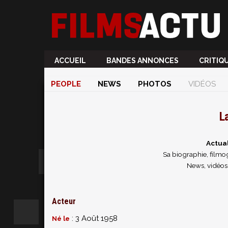
ACCUEIL
BANDES ANNONCES
CRITIQ
PEOPLE
NEWS
PHOTOS
VIDÉOS
L
Actua
Sa biographie, filmog
News, vidéos
Acteur
: 3 Août 1958
Né le