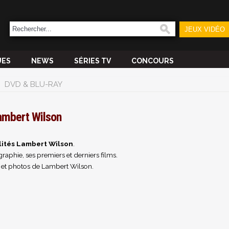
JEUX VIDÉO
UES
NEWS
SÉRIES TV
CONCOURS
DVD & BLU-RAY
ambert Wilson
lités Lambert Wilson
.
raphie, ses premiers et derniers films.
 et photos de Lambert Wilson.