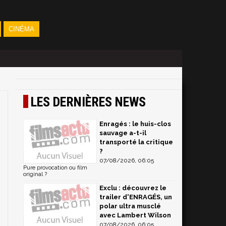
CINÉMA
LES DERNIÈRES NEWS
Enragés : le huis-clos
sauvage a-t-il
transporté la critique
?
07/08/2026, 06:05
Pure provocation ou film
original ?
Exclu : découvrez le
trailer d'ENRAGÉS, un
polar ultra musclé
avec Lambert Wilson
07/08/2026, 06:05