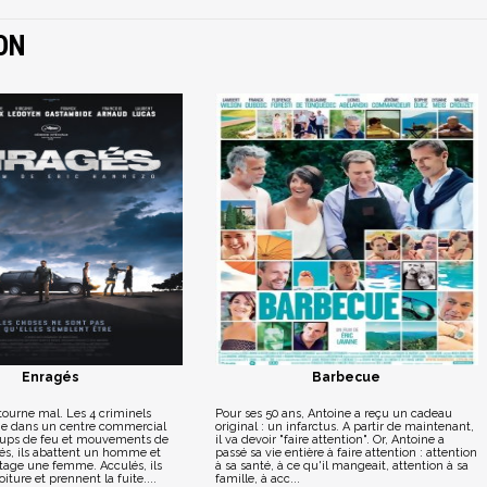
ON
Enragés
Barbecue
ourne mal. Les 4 criminels
Pour ses 50 ans, Antoine a reçu un cadeau
ge dans un centre commercial
original : un infarctus. A partir de maintenant,
oups de feu et mouvements de
il va devoir "faire attention". Or, Antoine a
és, ils abattent un homme et
passé sa vie entière à faire attention : attention
tage une femme. Acculés, ils
à sa santé, à ce qu'il mangeait, attention à sa
iture et prennent la fuite....
famille, à acc...