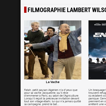
FILMOGRAPHIE LAMBERT WILS
La Vache
Fatah, petit paysan Algérien n'a d'yeux que
Un braquage t
pour sa vache Jacqueline, qu'il rêve
trouvent refu
d'emmener à Paris, au salon de l'Agriculture.
où éclatent c
Lorsqu'il reçoit la précieuse invitation devant
panique. Cern
tout son village ébahi, lui qui n'a jamais quitté
prennent en o
sa campagne, prend le bat...
arrêtent une vo