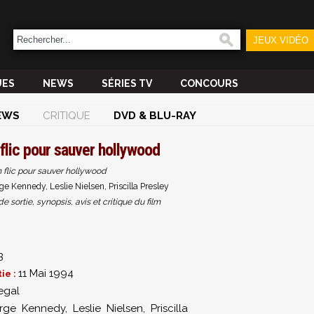
JEUX VIDÉO
UES
NEWS
SÉRIES TV
CONCOURS
EWS
CRITIQUE
DVD & BLU-RAY
n flic pour sauver hollywood
un flic pour sauver hollywood
e Kennedy, Leslie Nielsen, Priscilla Presley
sortie, synopsis, avis et critique du film
3
11 Mai 1994
ie :
egal
rge Kennedy
,
Leslie Nielsen
,
Priscilla