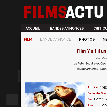
ACCUEIL
BANDES ANNONCES
CRITIQ
FILM
BANDE ANNONCE
PHOTOS
N
Film
Y a t il u
Y a t il 
de Peter Segal avec Georg
Bande annonce, date de 
199
Année :
Date de Sort
Peter S
De :
Geo
Avec :