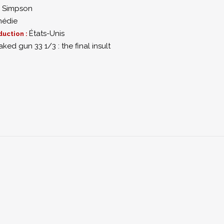
. Simpson
édie
États-Unis
duction :
ked gun 33 1/3 : the final insult