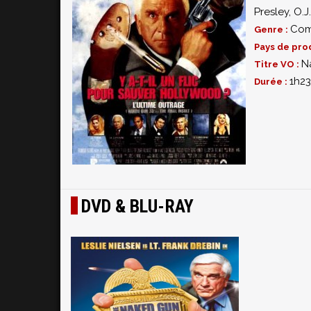
Presley
,
O.J
Com
Genre :
Pays de pro
Na
Titre VO :
1h23
Durée :
DVD & BLU-RAY