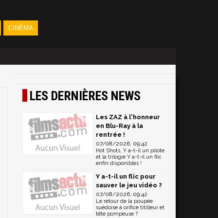
CINÉMA
LES DERNIÈRES NEWS
Les ZAZ à l'honneur
en Blu-Ray à la
rentrée !
07/08/2026, 09:42
Hot Shots, Y a-t-il un pilote
et la trilogie Y a-t-il un flic
enfin disponibles !
Y a-t-il un flic pour
sauver le jeu vidéo ?
07/08/2026, 09:42
Le retour de la poupée
suédoise à orifice titilleur et
tête pompeuse ?