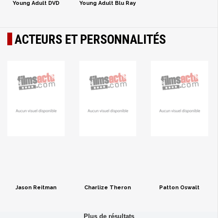
Young Adult DVD
Young Adult Blu Ray
ACTEURS ET PERSONNALITÉS
Jason Reitman
Charlize Theron
Patton Oswalt