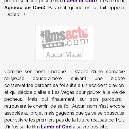
propre scénario pour le film
Lamb of God
(littéralement
Agneau de Dieu
). Pas mal, quand on se fait appeler
"Diablo"... !
Comme son nom l'indique, il s'agira d'une comédie
religieuse douce-amère, suivant une
bigote
conservatrice
perdant sa
foi suite à
un accident d'avion
,
et
qui décide d'aller
à Las Vegas pour
goûter à la vie de
pécheur... Mais qui finalement, sur s
on parcours
,
retrouvera le chemin de
sa foi.
Aucun nom n'est encore
associée au projet mais gageons que ça va se bousculer
pour suivre les premiers pas de la future réalisatrice. Plus
d'infos sur le film
Lamb of God
à suivre très vite.