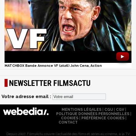
►
MATCHBOX Bande Annonce VF (2026) John Cena, Action
NEWSLETTER FILMSACTU
Votre adresse email :
MENTIONS LÉGALES
|
CGU
|
CGV
|
POLITIQUE DONNÉES PERSONNELLES
|
COOKIES
|
PRÉFÉRENCE COOKIES
|
CONTACT
Depuis 2007, FilmsActu couvre l'actualité des films et séries au cinéma, à la TV