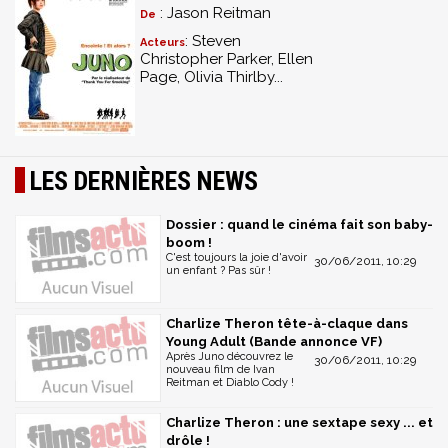
: Jason Reitman
De
: Steven
Acteurs
Christopher Parker, Ellen
Page, Olivia Thirlby...
LES DERNIÈRES NEWS
Dossier : quand le cinéma fait son baby-
boom !
C'est toujours la joie d'avoir
30/06/2011, 10:29
un enfant ? Pas sûr !
Charlize Theron tête-à-claque dans
Young Adult (Bande annonce VF)
Après Juno découvrez le
30/06/2011, 10:29
nouveau film de Ivan
Reitman et Diablo Cody !
Charlize Theron : une sextape sexy ... et
drôle !