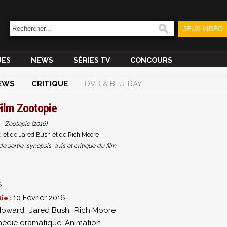
JEUX VIDÉO
UES
NEWS
SÉRIES TV
CONCOURS
EWS
CRITIQUE
DVD & BLU-RAY
Film
Zootopie
Zootopie (2016)
 et de Jared Bush et de Rich Moore
sortie, synopsis, avis et critique du film
6
10 Février 2016
ie :
Howard
,
Jared Bush
,
Rich Moore
édie dramatique
,
Animation