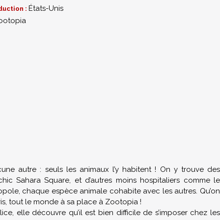
États-Unis
duction :
ootopia
une autre : seuls les animaux l’y habitent ! On y trouve des
 chic Sahara Square, et d’autres moins hospitaliers comme le
opole, chaque espèce animale cohabite avec les autres. Qu’on
s, tout le monde à sa place à Zootopia !
e, elle découvre qu’il est bien difficile de s’imposer chez les