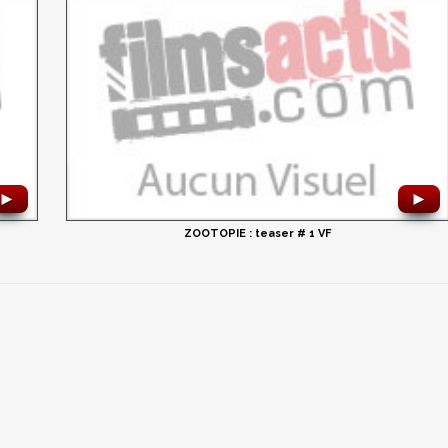
►
►
ZOOTOPIE : teaser # 1 VF