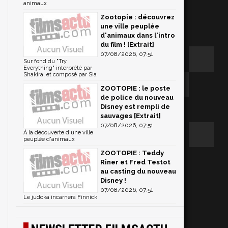
animaux
Zootopie : découvrez
une ville peuplée
d'animaux dans l'intro
du film ! [Extrait]
07/08/2026, 07:51
Sur fond du "Try
Everything" interprété par
Shakira, et composé par Sia
ZOOTOPIE : le poste
de police du nouveau
Disney est rempli de
sauvages [Extrait]
07/08/2026, 07:51
À la découverte d'une ville
peuplée d'animaux
ZOOTOPIE : Teddy
Riner et Fred Testot
au casting du nouveau
Disney !
07/08/2026, 07:51
Le judoka incarnera Finnick