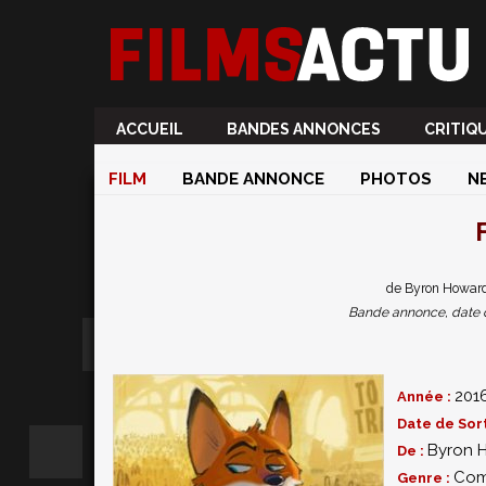
ACCUEIL
BANDES ANNONCES
CRITIQ
FILM
BANDE ANNONCE
PHOTOS
N
de Byron Howard
Bande annonce, date de 
201
Année :
Date de Sort
Byron 
De :
Com
Genre :