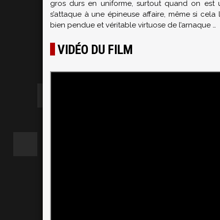
gros durs en uniforme, surtout quand on est 
s’attaque à une épineuse affaire, même si cela 
bien pendue et véritable virtuose de l’arnaque …
VIDÉO DU FILM