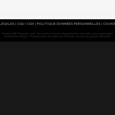
LÉGALES
|
CGU
|
CGV
|
POLITIQUE DONNÉES PERSONNELLES
|
COOKI
© 2007-2026 Filmsactu .com. Tous droits réservés. Reproduction interdite sans autorisation.
Réalisation Vitalyn
. Filmsactu
.com est édité par Mixicom, société du groupe Webedia.