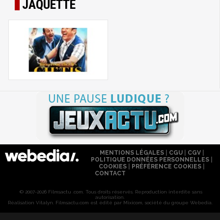
JAQUETTE
MENTIONS LÉGALES
|
CGU
|
CGV
|
POLITIQUE DONNÉES PERSONNELLES
|
COOKIES
|
PRÉFÉRENCE COOKIES
|
CONTACT
© 2007-2026 Filmsactu .com. Tous droits réservés. Reproduction interdite sans
autorisation.
Réalisation Vitalyn
. Filmsactu
.com est édité par Mixicom, société du groupe Webedia.