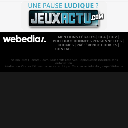
MENTIONS LÉGALES
|
CGU
|
CGV
|
POLITIQUE DONNÉES PERSONNELLES
|
COOKIES
|
PRÉFÉRENCE COOKIES
|
CONTACT
© 2007-2026 Filmsactu .com. Tous droits réservés. Reproduction interdite sans
autorisation.
Réalisation Vitalyn
. Filmsactu
.com est édité par Mixicom, société du groupe Webedia.