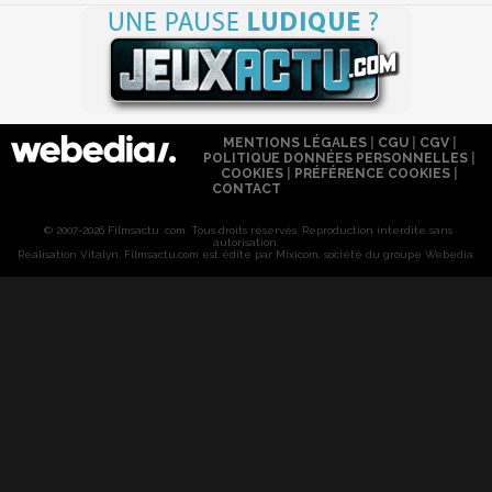
MENTIONS LÉGALES
|
CGU
|
CGV
|
POLITIQUE DONNÉES PERSONNELLES
|
COOKIES
|
PRÉFÉRENCE COOKIES
|
CONTACT
© 2007-2026 Filmsactu .com. Tous droits réservés. Reproduction interdite sans
autorisation.
Réalisation Vitalyn
. Filmsactu
.com est édité par Mixicom, société du groupe Webedia.