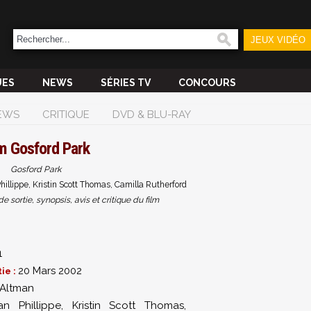
JEUX VIDÉO
UES
NEWS
SÉRIES TV
CONCOURS
EWS
CRITIQUE
DVD & BLU-RAY
lm
Gosford Park
Gosford Park
illippe, Kristin Scott Thomas, Camilla Rutherford
sortie, synopsis, avis et critique du film
1
20 Mars 2002
ie :
 Altman
an Phillippe
,
Kristin Scott Thomas
,