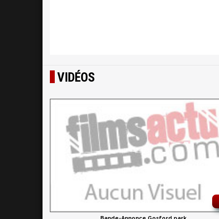
VIDÉOS
Bande-Annonce Gosford park