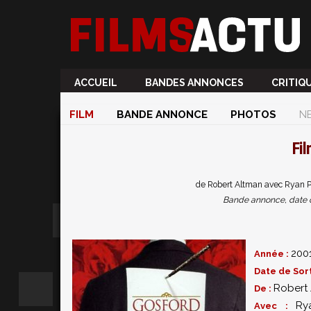
ACCUEIL
BANDES ANNONCES
CRITIQ
FILM
BANDE ANNONCE
PHOTOS
N
Fi
de Robert Altman avec Ryan Ph
Bande annonce, date de 
200
Année :
Date de Sort
Robert
De :
Ry
Avec :