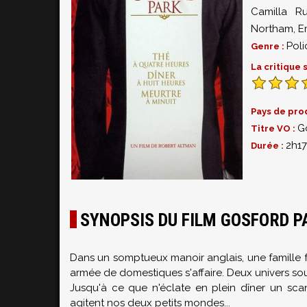
Camilla Ru
Northam
,
E
Poli
Genre :
La critique
Pays de pro
G
Titre VO :
2h17
Durée :
SYNOPSIS DU FILM GOSFORD P
Dans un somptueux manoir anglais, une famille f
armée de domestiques s'affaire. Deux univers sou
Jusqu'à ce que n'éclate en plein dîner un scan
agitent nos deux petits mondes...