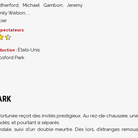
therford
,
Michael Gambon
,
Jeremy
mily Watson
,
...
cier
 spectateurs
États-Unis
duction :
osford Park
ARK
ortunée reçoit des invités prestigieux. Au rez-de-chaussée, une
dés, et pourtant si séparés.
dale, suivi d'un double meurtre. Dès lors, d'étranges remous