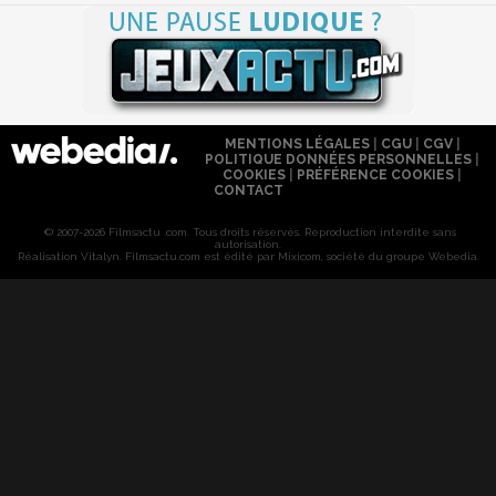
MENTIONS LÉGALES
|
CGU
|
CGV
|
POLITIQUE DONNÉES PERSONNELLES
|
COOKIES
|
PRÉFÉRENCE COOKIES
|
CONTACT
© 2007-2026 Filmsactu .com. Tous droits réservés. Reproduction interdite sans
autorisation.
Réalisation Vitalyn
. Filmsactu
.com est édité par Mixicom, société du groupe Webedia.