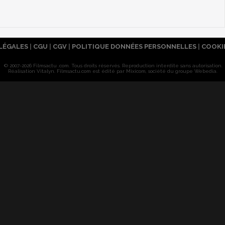
LÉGALES
|
CGU
|
CGV
|
POLITIQUE DONNÉES PERSONNELLES
|
COOKI
© 2007-2026 Filmsactu .com. Tous droits réservés. Reproduction interdite sans autorisation.
Réalisation Vitalyn
. Filmsactu
.com est édité par Mixicom, société du groupe Webedia.