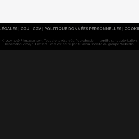
LÉGALES
|
CGU
|
CGV
|
POLITIQUE DONNÉES PERSONNELLES
|
COOKI
© 2007-2026 Filmsactu .com. Tous droits réservés. Reproduction interdite sans autorisation.
Réalisation Vitalyn
. Filmsactu
.com est édité par Mixicom, société du groupe Webedia.