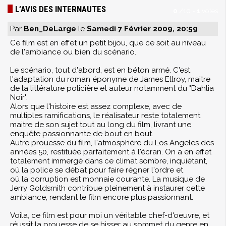
L’AVIS DES INTERNAUTES
0
/
10
-
1
votes
Par
Ben_DeLarge
le
Samedi 7 Février 2009, 20:59
Ce film est en effet un petit bijou, que ce soit au niveau
de l'ambiance ou bien du scénario.
Le scénario, tout d'abord, est en béton armé. C'est
l'adaptation du roman éponyme de James Ellroy, maitre
de la littérature policière et auteur notamment du "Dahlia
Noir".
Alors que l'histoire est assez complexe, avec de
multiples ramifications, le réalisateur reste totalement
maitre de son sujet tout au long du film, livrant une
enquête passionnante de bout en bout.
Autre prouesse du film, l'atmosphère du Los Angeles des
années 50, restituée parfaitement à l'écran. On a en effet
totalement immergé dans ce climat sombre, inquiétant,
où la police se débat pour faire régner l'ordre et
où la corruption est monnaie courante. La musique de
Jerry Goldsmith contribue pleinement à instaurer cette
ambiance, rendant le film encore plus passionnant.
Voila, ce film est pour moi un véritable chef-d'oeuvre, et
réussit la prouesse de se hisser au sommet du genre en