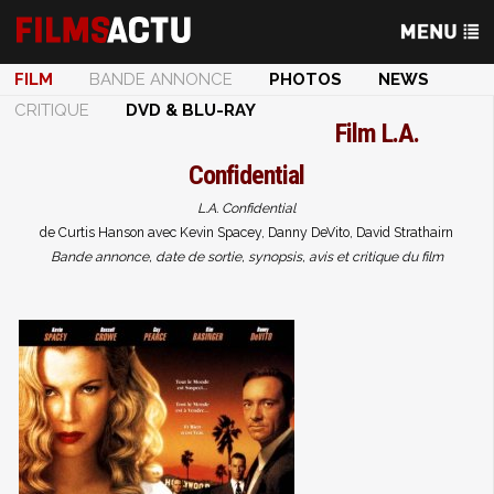
FILM
BANDE ANNONCE
PHOTOS
NEWS
CRITIQUE
DVD & BLU-RAY
Film
L.A.
Confidential
L.A. Confidential
de Curtis Hanson avec Kevin Spacey, Danny DeVito, David Strathairn
Bande annonce, date de sortie, synopsis, avis et critique du film