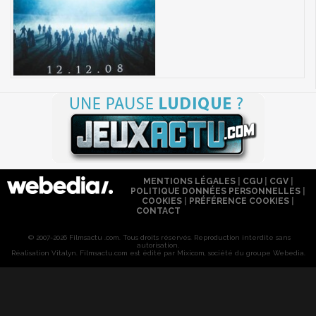
MENTIONS LÉGALES
|
CGU
|
CGV
|
POLITIQUE DONNÉES PERSONNELLES
|
COOKIES
|
PRÉFÉRENCE COOKIES
|
CONTACT
© 2007-2026 Filmsactu .com. Tous droits réservés. Reproduction interdite sans
autorisation.
Réalisation Vitalyn
. Filmsactu
.com est édité par Mixicom, société du groupe Webedia.